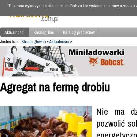
Ta strona wykorzystuje pliki cookies. Dalsze korzystanie ze strony oznacza
Aktualności
Katalog firm
Katalog produktów
Jesteś tutaj:
Strona główna
»
Aktualności
»
Agregat na fermę drobiu
Nie ma dz
pozwolić so
energetyczn