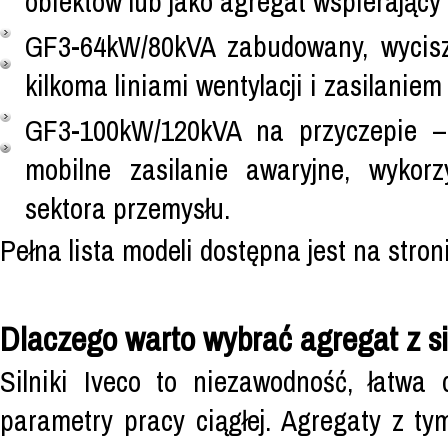
obiektów lub jako agregat wspierający 
GF3-64kW/80kVA zabudowany, wycisz
kilkoma liniami wentylacji i zasilani
GF3-100kW/120kVA na przyczepie – 
mobilne zasilanie awaryjne, wykor
sektora przemysłu.
Pełna lista modeli dostępna jest na stro
Dlaczego warto wybrać agregat z si
Silniki Iveco to niezawodność, łatwa
parametry pracy ciągłej. Agregaty z t