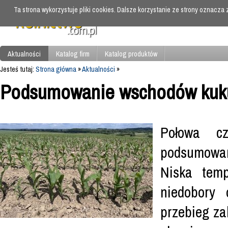
Ta strona wykorzystuje pliki cookies. Dalsze korzystanie ze strony oznacza
Aktualności
Katalog firm
Katalog produktów
Jesteś tutaj:
Strona główna
»
Aktualności
»
Podsumowanie wschodów kuk
Połowa c
podsumowan
Niska temp
niedobory
przebieg za