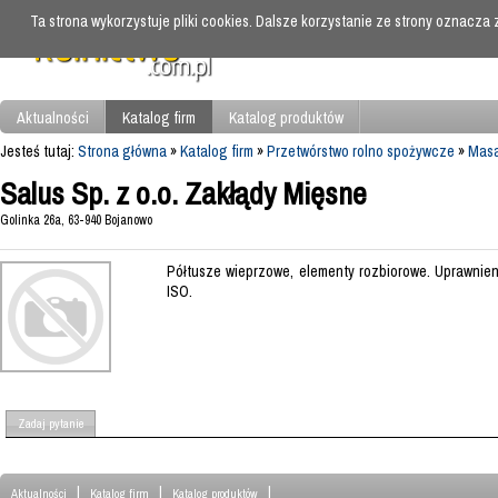
Ta strona wykorzystuje pliki cookies. Dalsze korzystanie ze strony oznacza
Aktualności
Katalog firm
Katalog produktów
Jesteś tutaj:
Strona główna
»
Katalog firm
»
Przetwórstwo rolno spożywcze
»
Masa
Salus Sp. z o.o. Zakłądy Mięsne
Golinka 26a, 63-940 Bojanowo
Półtusze wieprzowe, elementy rozbiorowe. Uprawnie
ISO.
Zadaj pytanie
|
|
|
Aktualności
Katalog firm
Katalog produktów