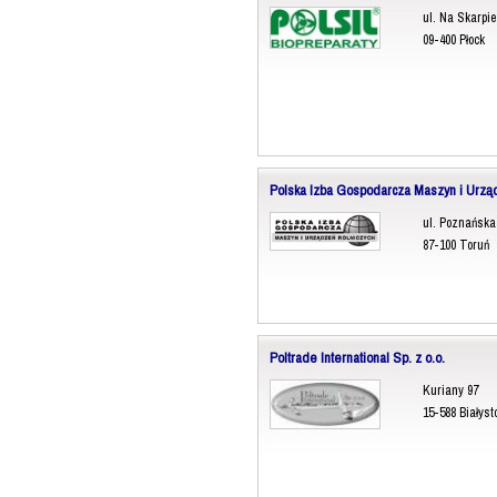
ul. Na Skarpie
09-400 Płock
Polska Izba Gospodarcza Maszyn i Urzą
ul. Poznańska
87-100 Toruń
Poltrade International Sp. z o.o.
Kuriany 97
15-588 Białyst