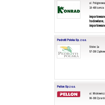
ul. Poligonowa
18-400 Łomża
importowane
hodowlane, 
importowan
Pedrotti Polska Sp. z o.o.
Stolec 1a
57-200 Ząbkow
Pellon Sp z o.o.
ul. Mickiewicz
96-300 Żyrard