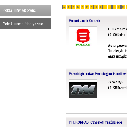
A
B
C
D
E
F
G
H
I
J
K
L
Ł
M
Pokaż firmy wg branż
Polsad Jacek Korczak
Pokaż firmy alfabetycznie
ul. Holendersk
99-300 Kutno
Autoryzowan
Trucks, Aut
oraz urząd
Przedsiębiorstwo Produkcyjno-Handlowe
Zapole 79/5
98-275 Brzeźn
P.H. KONRAD Krzysztof Przeździecki