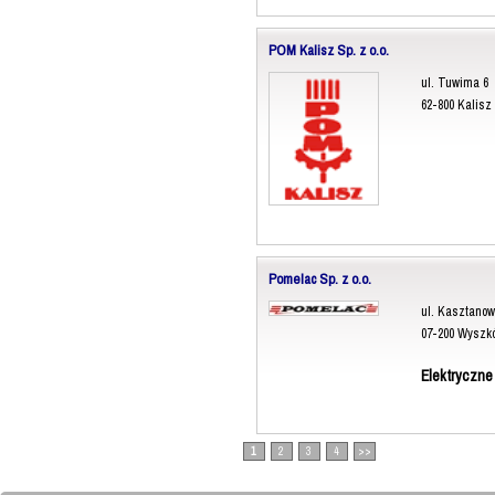
POM Kalisz Sp. z o.o.
ul. Tuwima 6
62-800 Kalisz
Pomelac Sp. z o.o.
ul. Kasztanow
07-200 Wyszk
Elektryczne
1
2
3
4
>>