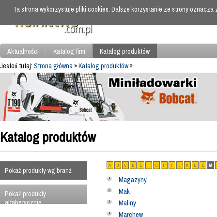
Ta strona wykorzystuje pliki cookies. Dalsze korzystanie ze strony oznacza
Aktualności
Katalog firm
Katalog produktów
Jesteś tutaj:
Strona główna
»
Katalog produktów
»
Katalog produktów
A
B
C
D
E
F
G
H
I
J
K
L
Ł
M
Pokaż produkty wg branż
Magazyny
Mak
Pokaż produkty
alfabetycznie
Maliny
Marchew