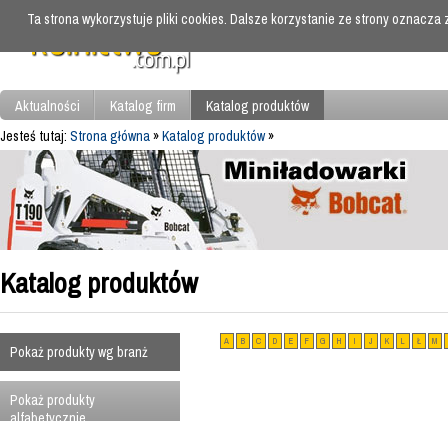
Ta strona wykorzystuje pliki cookies. Dalsze korzystanie ze strony oznacza
Aktualności
Katalog firm
Katalog produktów
Jesteś tutaj:
Strona główna
»
Katalog produktów
»
Katalog produktów
A
B
C
D
E
F
G
H
I
J
K
L
Ł
M
Pokaż produkty wg branż
Pokaż produkty
alfabetycznie