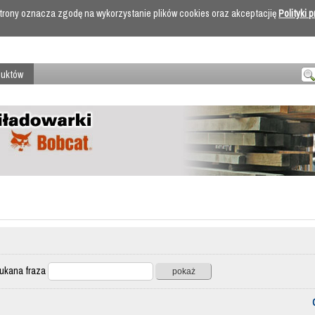
 strony oznacza zgodę na wykorzystanie plików cookies oraz akceptacjię
Polityki 
duktów
ana fraza