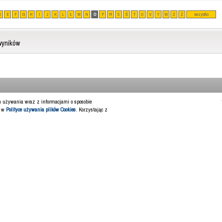
D
E
F
G
H
I
J
K
L
Ł
M
N
O
P
R
S
Ś
T
U
V
Y
W
Z
Ż
wszystko
wyników
ch używania wraz z informacjami o sposobie
y w
Polityce używania plików Cookies
. Korzystając z