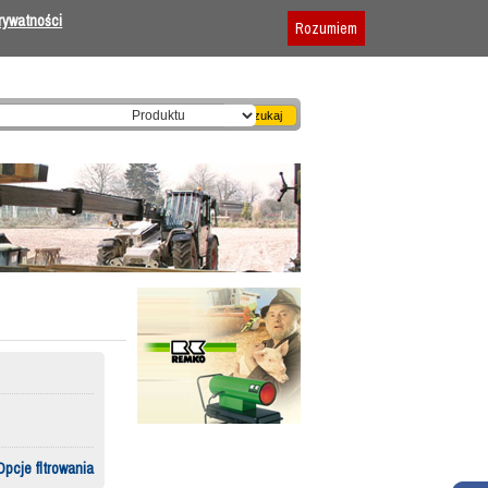
Dodaj firmę
|
Reklama
|
Regulamin
prywatności
Rozumiem
Opcje fltrowania