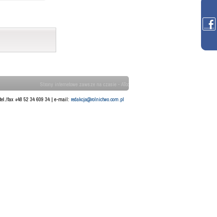
Strony internetowe zawsze na czasie - ATcom
tel./fax +48 52 34 609 34 | e-mail:
redakcja@rolnictwo.com.pl