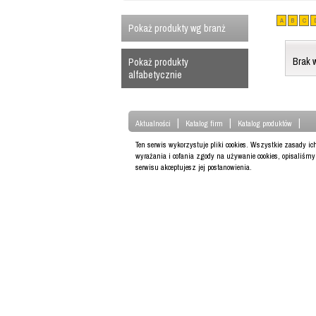
A
B
C
Pokaż produkty wg branż
Brak 
Pokaż produkty
alfabetycznie
|
|
|
Aktualności
Katalog firm
Katalog produktów
Ten serwis wykorzystuje pliki cookies. Wszystkie zasady i
wyrażania i cofania zgody na używanie cookies, opisaliśm
serwisu akceptujesz jej postanowienia.