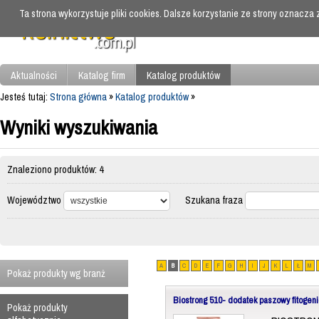
Ta strona wykorzystuje pliki cookies. Dalsze korzystanie ze strony oznacza
Aktualności
Katalog firm
Katalog produktów
Jesteś tutaj:
Strona główna
»
Katalog produktów
»
Wyniki wyszukiwania
Znaleziono produktów: 4
Województwo
Szukana fraza
A
B
C
D
E
F
G
H
I
J
K
L
Ł
M
Pokaż produkty wg branż
Biostrong 510- dodatek paszowy fitogeni
Pokaż produkty