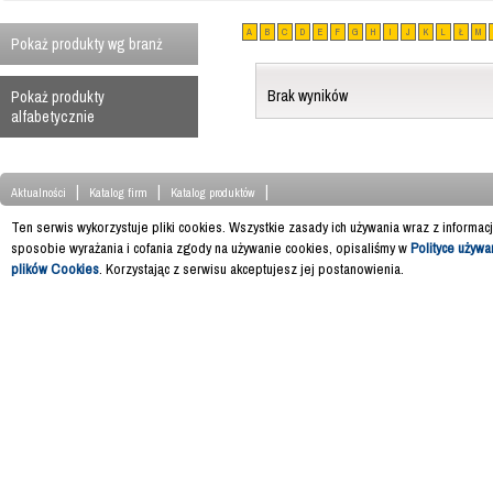
A
B
C
D
E
F
G
H
I
J
K
L
Ł
M
Pokaż produkty wg branż
Brak wyników
Pokaż produkty
alfabetycznie
|
|
|
Aktualności
Katalog firm
Katalog produktów
Ten serwis wykorzystuje pliki cookies. Wszystkie zasady ich używania wraz z informac
sposobie wyrażania i cofania zgody na używanie cookies, opisaliśmy w
Polityce używa
plików Cookies
. Korzystając z serwisu akceptujesz jej postanowienia.