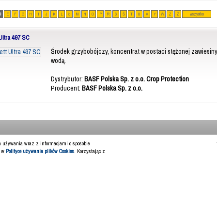
D
E
F
G
H
I
J
K
L
Ł
M
N
O
P
R
S
Ś
T
U
V
Y
W
Z
Ż
wszystko
Ultra 497 SC
Środek grzybobójczy, koncentrat w postaci stężonej zawiesin
wodą.
Dystrybutor:
BASF Polska Sp. z o.o. Crop Protection
Producent:
BASF Polska Sp. z o.o.
ch używania wraz z informacjami o sposobie
y w
Polityce używania plików Cookies
. Korzystając z