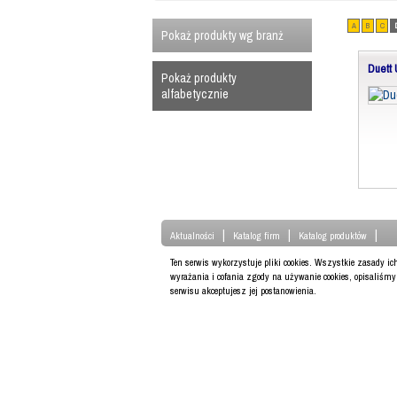
A
B
C
Pokaż produkty wg branż
Duett 
Pokaż produkty
alfabetycznie
|
|
|
Aktualności
Katalog firm
Katalog produktów
Ten serwis wykorzystuje pliki cookies. Wszystkie zasady i
wyrażania i cofania zgody na używanie cookies, opisaliśm
serwisu akceptujesz jej postanowienia.