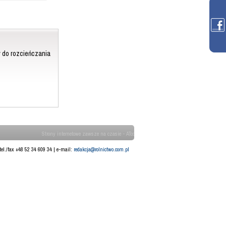
y do rozcieńczania
Strony internetowe zawsze na czasie - ATcom
tel./fax +48 52 34 609 34 | e-mail:
redakcja@rolnictwo.com.pl