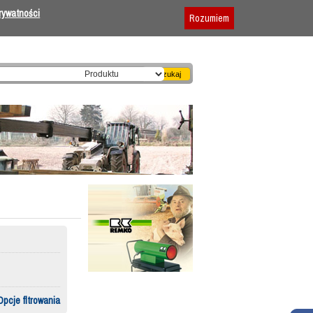
Dodaj firmę
|
Reklama
|
Regulamin
prywatności
Rozumiem
Opcje fltrowania