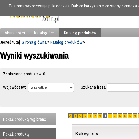
Ta strona wykorzystuje pliki cookies. Dalsze korzystanie ze strony oznacza
Aktualności
Katalog firm
Katalog produktów
Jesteś tutaj:
Strona główna
»
Katalog produktów
»
Wyniki wyszukiwania
Znaleziono produktów: 0
Województwo
Szukana fraza
A
B
C
D
E
F
G
H
I
J
K
L
Ł
M
Pokaż produkty wg branż
Brak wyników
Pokaż produkty