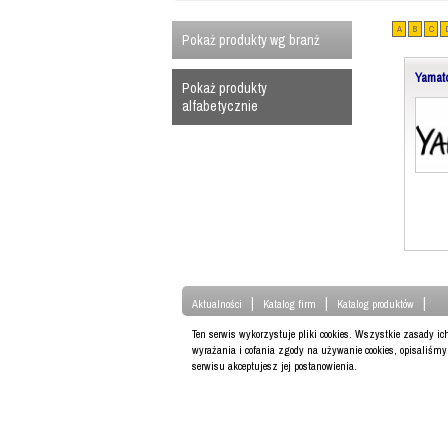
A
B
C
Pokaż produkty wg branż
Yamat
Pokaż produkty
alfabetycznie
|
|
|
Aktualności
Katalog firm
Katalog produktów
Ten serwis wykorzystuje pliki cookies. Wszystkie zasady i
wyrażania i cofania zgody na używanie cookies, opisaliśm
serwisu akceptujesz jej postanowienia.