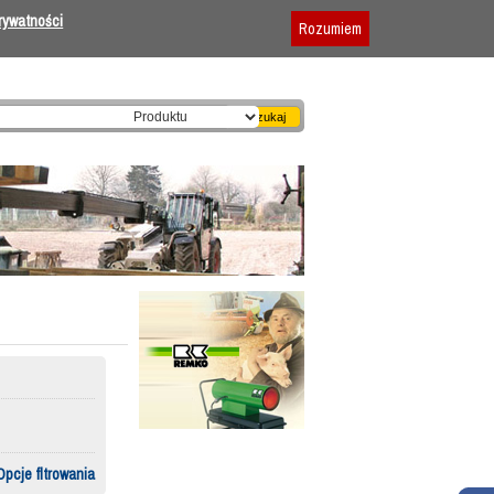
Dodaj firmę
|
Reklama
|
Regulamin
prywatności
Rozumiem
Opcje fltrowania