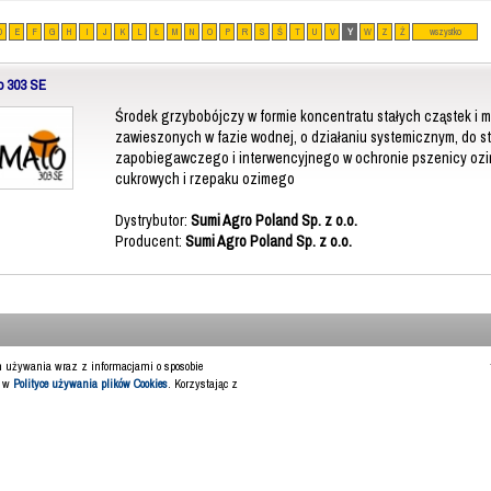
D
E
F
G
H
I
J
K
L
Ł
M
N
O
P
R
S
Ś
T
U
V
Y
W
Z
Ż
wszystko
o 303 SE
Środek grzybobójczy w formie koncentratu stałych cząstek i 
zawieszonych w fazie wodnej, o działaniu systemicznym, do s
zapobiegawczego i interwencyjnego w ochronie pszenicy ozi
cukrowych i rzepaku ozimego
Dystrybutor:
Sumi Agro Poland Sp. z o.o.
Producent:
Sumi Agro Poland Sp. z o.o.
ch używania wraz z informacjami o sposobie
y w
Polityce używania plików Cookies
. Korzystając z