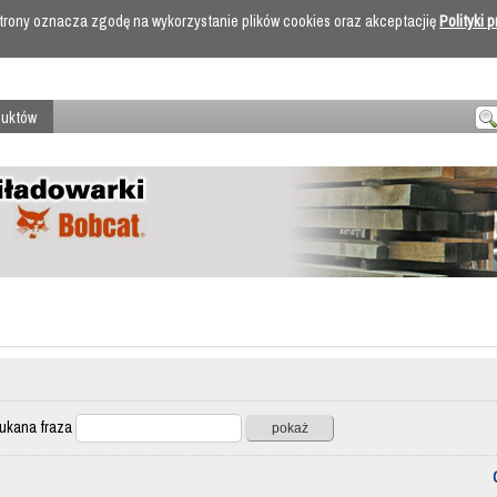
 strony oznacza zgodę na wykorzystanie plików cookies oraz akceptacjię
Polityki 
duktów
ana fraza