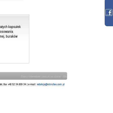
małych kapsułek
tosowania
mej, buraków
Strony internetowe zawsze na czasie - ATcom
tel./fax +48 52 34 609 34 | e-mail:
redakcja@rolnictwo.com.pl