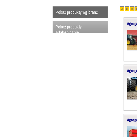
A
B
C
Pokaż produkty wg branż
Agreg
Pokaż produkty
alfabetycznie
Agreg
Agreg