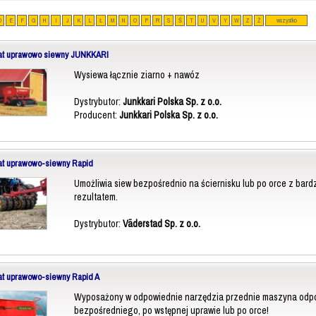
D
E
F
G
H
I
J
K
L
Ł
M
N
O
P
R
S
Ś
T
U
V
Y
W
Z
Ż
wszystko
at uprawowo siewny JUNKKARI
Wysiewa łącznie ziarno + nawóz
Dystrybutor:
Junkkari Polska Sp. z o.o.
Producent:
Junkkari Polska Sp. z o.o.
at uprawowo-siewny Rapid
Umożliwia siew bezpośrednio na ściernisku lub po orce z bar
rezultatem.
Dystrybutor:
Väderstad Sp. z o.o.
at uprawowo-siewny Rapid A
Wyposażony w odpowiednie narzędzia przednie maszyna odpo
bezpośredniego, po wstępnej uprawie lub po orce!