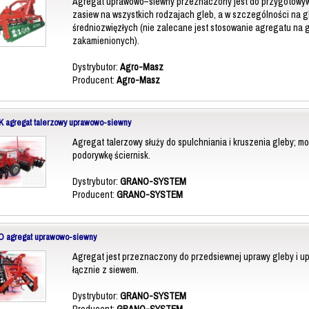
Agregat uprawowo–siewny przeznaczony jest do przygotowyw
zasiew na wszystkich rodzajach gleb, a w szczególności na gl
średniozwięzłych (nie zalecane jest stosowanie agregatu na 
zakamienionych).
Dystrybutor:
Agro-Masz
Producent:
Agro-Masz
 agregat talerzowy uprawowo-siewny
Agregat talerzowy służy do spulchniania i kruszenia gleby; 
podorywkę ściernisk.
Dystrybutor:
GRANO-SYSTEM
Producent:
GRANO-SYSTEM
 agregat uprawowo-siewny
Agregat jest przeznaczony do przedsiewnej uprawy gleby i u
łącznie z siewem.
Dystrybutor:
GRANO-SYSTEM
Producent:
GRANO-SYSTEM