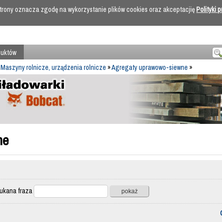
 strony oznacza zgodę na wykorzystanie plików cookies oraz akceptacjię
Polityki 
duktów
»
Maszyny rolnicze, urządzenia rolnicze
»
Agregaty uprawowo-siewne
»
ne
ana fraza