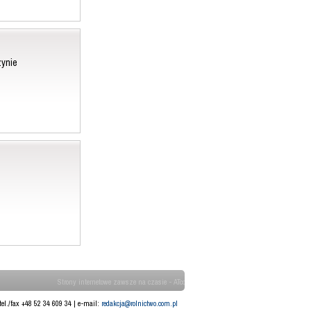
ynie
Strony internetowe zawsze na czasie - ATcom
tel./fax +48 52 34 609 34 | e-mail:
redakcja@rolnictwo.com.pl