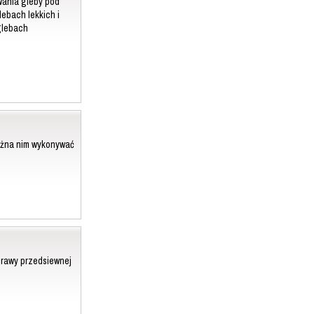
ania gleby pod
ebach lekkich i
glebach
można nim wykonywać
prawy przedsiewnej