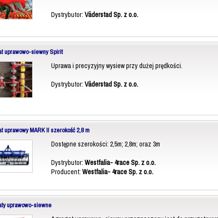
Dystrybutor:
Väderstad Sp. z o.o.
t uprawowo-siewny Spirit
Uprawa i precyzyjny wysiew przy dużej prędkości.
Dystrybutor:
Väderstad Sp. z o.o.
t uprawowy MARK II szerokość 2,8 m
Dostępne szerokości: 2,5m; 2,8m; oraz 3m
Dystrybutor:
Westfalia- 4race Sp. z o.o.
Producent:
Westfalia- 4race Sp. z o.o.
aty uprawowo-siewne