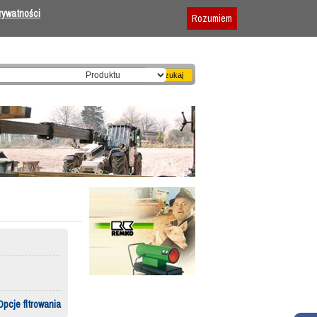
Dodaj firmę
|
Reklama
|
Regulamin
prywatności
Rozumiem
Opcje fltrowania