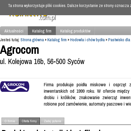
Ta strona wykorzystuje pliki cookies. Dalsze korzystanie ze strony oznacza
Aktualności
Katalog firm
Katalog produktów
Jesteś tutaj:
Strona główna
»
Katalog firm
»
Hodowla i chów bydła
»
Pastwisko dla
Agrocom
ul. Kolejowa 16b, 56-500 Syców
Firma produkuje poidła miskowe i osprzęt z
inwentarskich od 1999 roku. W ofercie między i
drobiu i królików, znakowanie zwierząt inwent
robione pod zamówienie, automaty paszowe i wiel
O firmie
Oferta firmy
Zadaj pytanie