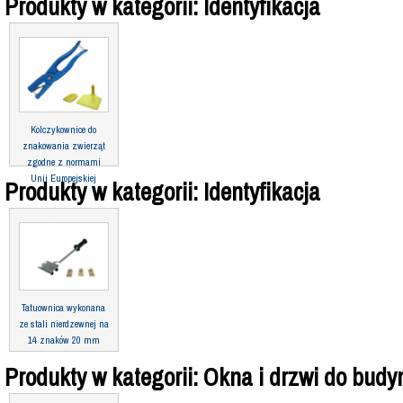
Produkty w kategorii: Identyfikacja
Kolczykownice do
znakowania zwierząt
zgodne z normami
Unii Europejskiej
Produkty w kategorii: Identyfikacja
Tatuownica wykonana
ze stali nierdzewnej na
14 znaków 20 mm
Produkty w kategorii: Okna i drzwi do bud