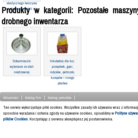
elastycznego tworzywa
Produkty w kategorii: Pozostałe maszyn
sztucznego i stali ni
drobnego inwentarza
Dokarmiaczki
Inkubatory dla kur,
wykonane ze stali
przepiórek, gęsi,
nierdzewnej
indyków, perliczek,
kuropatw i innego
ptactwa
|
|
|
Aktualności
Katalog firm
Katalog produktów
Ten serwis wykorzystuje pliki cookies. Wszystkie zasady ich używania wraz z informac
sposobie wyrażania i cofania zgody na używanie cookies, opisaliśmy w
Polityce używa
plików Cookies
. Korzystając z serwisu akceptujesz jej postanowienia.