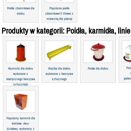
Poidła zbiornikowe dla
Popularne poidło
drobiu
zbiornikowe 5 litrowe z
miseczką dla prosiąt
Produkty w kategorii: Poidła, karmidła, lin
Poi
Karmniki dla drobiu
Korytka dla drobiu
Poidła dla drobiu
wykonane z
wykonane z tworzywa
podwi
elastycznego tworzywa
sztucznego
sztucznego
wzmacniane teflonem
Popularny karmnik dla
krolików, dwu-
działowy, wykonany z