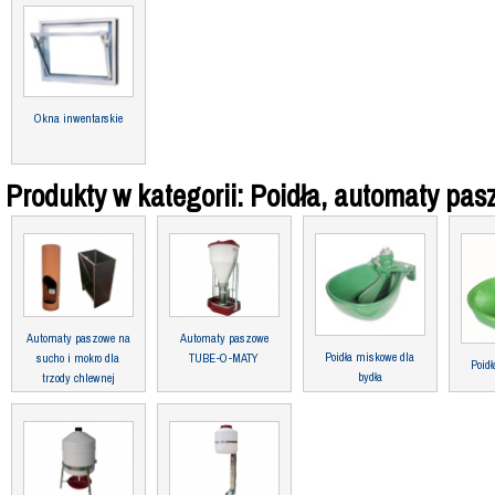
Okna inwentarskie
Produkty w kategorii: Poidła, automaty pa
Automaty paszowe na
Automaty paszowe
Poidła miskowe dla
sucho i mokro dla
TUBE-O-MATY
Poid
bydła
trzody chlewnej