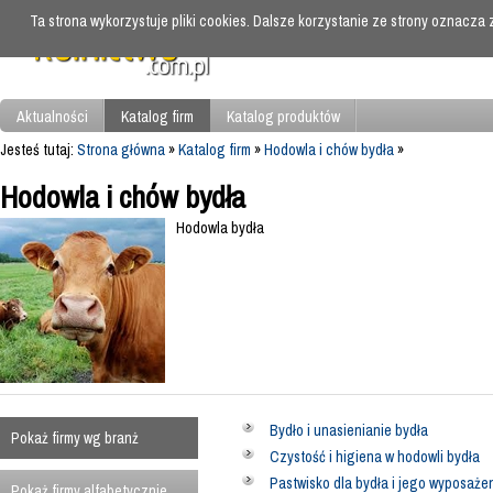
Ta strona wykorzystuje pliki cookies. Dalsze korzystanie ze strony oznacza
Aktualności
Katalog firm
Katalog produktów
Jesteś tutaj:
Strona główna
»
Katalog firm
»
Hodowla i chów bydła
»
Hodowla i chów bydła
Hodowla bydła
Bydło i unasienianie bydła
Pokaż firmy wg branż
Czystość i higiena w hodowli bydła
Pastwisko dla bydła i jego wyposaże
Pokaż firmy alfabetycznie