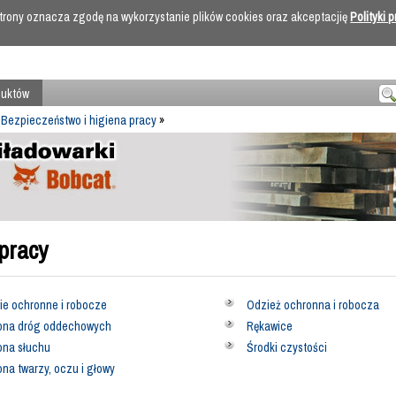
 strony oznacza zgodę na wykorzystanie plików cookies oraz akceptacjię
Polityki 
duktów
»
Bezpieczeństwo i higiena pracy
»
pracy
e ochronne i robocze
Odzież ochronna i robocza
ona dróg oddechowych
Rękawice
ona słuchu
Środki czystości
na twarzy, oczu i głowy