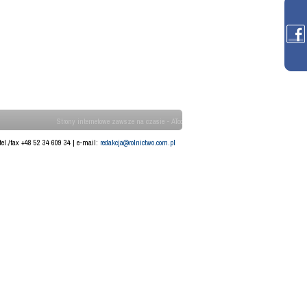
Strony internetowe zawsze na czasie - ATcom
tel./fax +48 52 34 609 34 | e-mail:
redakcja@rolnictwo.com.pl