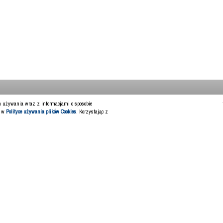
ch używania wraz z informacjami o sposobie
y w
Polityce używania plików Cookies
. Korzystając z