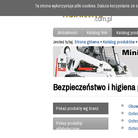
Ta strona wykorzystuje pliki cookies. Dalsze korzystanie ze
Aktualności
Katalog firm
Katalog pro
Jesteś tutaj:
Strona główna
»
Katalog produktów
Bezpieczeństwo i higiena 
Obuwi
Pokaż produkty wg branż
Ochr
Ochr
Pokaż produkty
Ochro
alfabetycznie