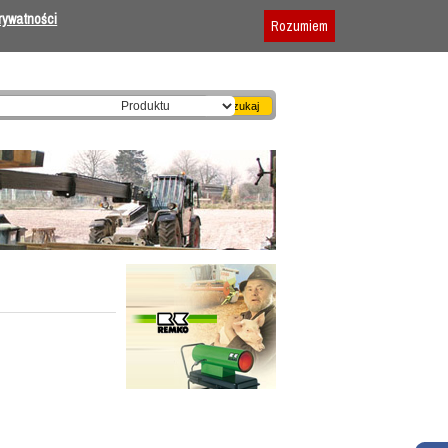
Dodaj firmę
|
Reklama
|
Regulamin
prywatności
Rozumiem