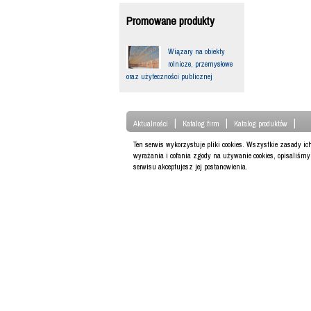
Promowane produkty
Wiązary na obiekty
rolnicze, przemysłowe
oraz użyteczności publicznej
|
|
|
Aktualności
Katalog firm
Katalog produktów
Ten serwis wykorzystuje pliki cookies. Wszystkie zasady i
wyrażania i cofania zgody na używanie cookies, opisaliśm
serwisu akceptujesz jej postanowienia.