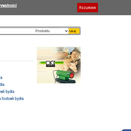
Dodaj firmę
|
Reklama
|
Regulamin
prywatności
Rozumiem
ła
dła
wli bydła
 hodowli bydła