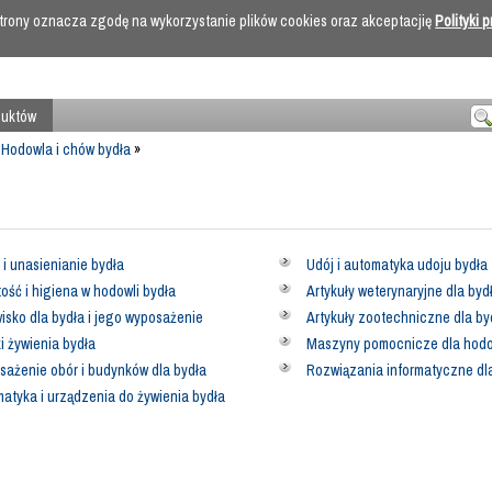
 strony oznacza zgodę na wykorzystanie plików cookies oraz akceptacjię
Polityki 
duktów
»
Hodowla i chów bydła
»
 i unasienianie bydła
Udój i automatyka udoju bydła
ość i higiena w hodowli bydła
Artykuły weterynaryjne dla byd
isko dla bydła i jego wyposażenie
Artykuły zootechniczne dla by
i żywienia bydła
Maszyny pomocnicze dla hodo
ażenie obór i budynków dla bydła
Rozwiązania informatyczne dla
atyka i urządzenia do żywienia bydła