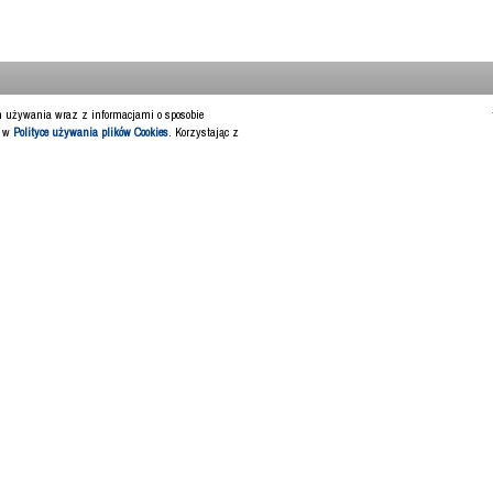
ch używania wraz z informacjami o sposobie
y w
Polityce używania plików Cookies
. Korzystając z