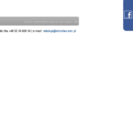
Strony internetowe zawsze na czasie - ATcom
tel./fax +48 52 34 609 34 | e-mail:
redakcja@rolnictwo.com.pl