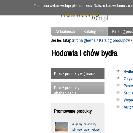
Ta strona wykorzystuje pliki cookies. Dalsze korzystanie ze
Aktualności
Katalog firm
Katalog pro
Jesteś tutaj:
Strona główna
»
Katalog produktów
Hodowla i chów bydła
Bydło
Pokaż produkty wg branż
Czyst
Pastw
Pokaż produkty
Środk
alfabetycznie
Wypos
Autom
Promowane produkty
Wiązary na obiekty
rolnicze, przemysłowe