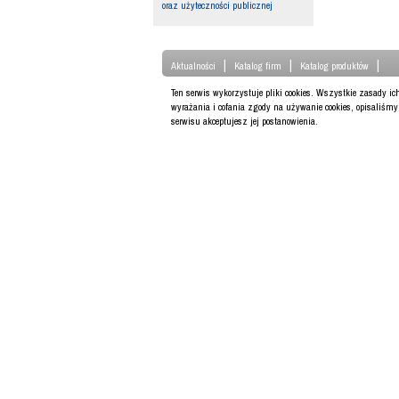
oraz użyteczności publicznej
|
|
|
Aktualności
Katalog firm
Katalog produktów
Ten serwis wykorzystuje pliki cookies. Wszystkie zasady i
wyrażania i cofania zgody na używanie cookies, opisaliśm
serwisu akceptujesz jej postanowienia.