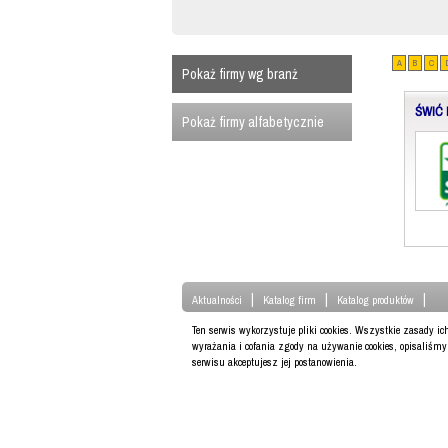
A
B
C
Pokaż firmy wg branż
ŚWIĆ 
Pokaż firmy alfabetycznie
|
|
|
Aktualności
Katalog firm
Katalog produktów
Ten serwis wykorzystuje pliki cookies. Wszystkie zasady i
wyrażania i cofania zgody na używanie cookies, opisaliśm
serwisu akceptujesz jej postanowienia.