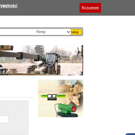
Dodaj firmę
|
Reklama
|
Regulamin
prywatności
Rozumiem