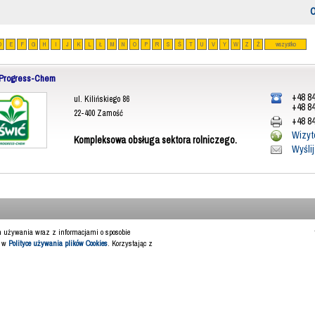
O
D
E
F
G
H
I
J
K
L
Ł
M
N
O
P
R
S
Ś
T
U
V
Y
W
Z
Ż
wszystko
Progress-Chem
+48 84
ul. Kilińskiego 86
+48 84
22-400 Zamość
+48 84
Wizyt
Kompleksowa obsługa sektora rolniczego.
Wyśli
ch używania wraz z informacjami o sposobie
y w
Polityce używania plików Cookies
. Korzystając z