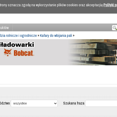
 strony oznacza zgodę na wykorzystanie plików cookies oraz akceptacjię
Polityki 
duktów
zia rolnicze i ogrodnicze
»
Kafary do wbijania pali
»
dztwo
Szukana fraza