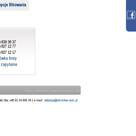
pcje filtrowania
 639 36 37
 627 12 77
 627 12 17
ówka firmy
j zapytanie
Strony internetowe zawsze na czasie - ATcom
tel./fax +48 52 34 609 34 | e-mail:
redakcja@rolnictwo.com.pl