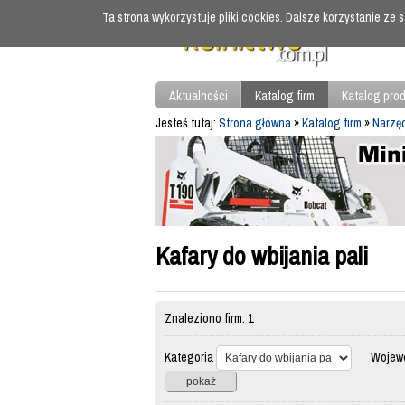
Ta strona wykorzystuje pliki cookies. Dalsze korzystanie ze
Aktualności
Katalog firm
Katalog pro
Jesteś tutaj:
Strona główna
»
Katalog firm
»
Narzęd
Kafary do wbijania pali
Znaleziono firm: 1
Kategoria
Wojewó