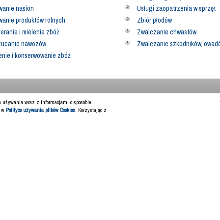
wanie nasion
Usługi zaopatrzenia w sprzęt
anie produktów rolnych
Zbiór płodów
eranie i mielenie zbóż
Zwalczanie chwastów
zucanie nawozów
Zwalczanie szkodników, owad
nie i konserwowanie zbóż
ch używania wraz z informacjami o sposobie
y w
Polityce używania plików Cookies
. Korzystając z