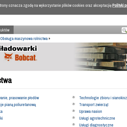
 strony oznacza zgodę na wykorzystanie plików cookies oraz akceptacjię
Polityki 
duktów
»
Obsługa maszynowa rolnictwa
»
ctwa
anie, prasowanie płodów
Technologie zbioru i sianokis
cje pianą poliuretanową
Transport zwierząt
ka
Uprawa nasion
ki
Usługi agrotechniczne
Usługi diagnostyczne