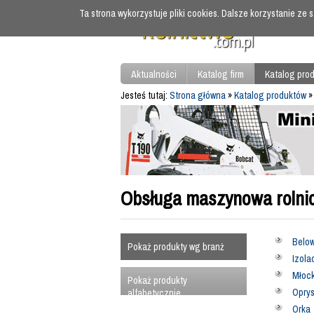
Ta strona wykorzystuje pliki cookies. Dalsze korzystanie ze
Aktualności
Katalog firm
Katalog pro
Jesteś tutaj:
Strona główna
»
Katalog produktów
Obsługa maszynowa rolni
Below
Pokaż produkty wg branż
Izola
Młoc
Pokaż produkty
Oprys
alfabetycznie
Orka