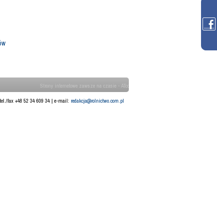
ów
Strony internetowe zawsze na czasie - ATcom
tel./fax +48 52 34 609 34 | e-mail:
redakcja@rolnictwo.com.pl