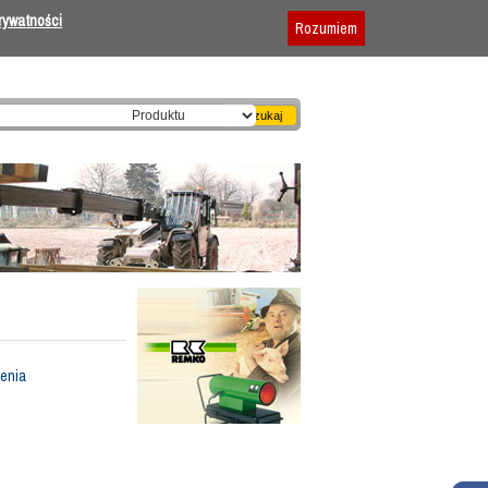
Dodaj firmę
|
Reklama
|
Regulamin
prywatności
Rozumiem
zenia