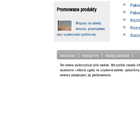
Pako
Promowane produkty
Pakow
Rozci
Wiązary na obiekty
Rozr
rolnicze, przemysłowe
oraz użyteczności publicznej
Susze
|
|
|
Aktualności
Katalog firm
Katalog produktów
Ten serwis wykorzystuje pliki cookies. Wszystkie zasady i
wyrażania i cofania zgody na używanie cookies, opisaliśm
serwisu akceptujesz jej postanowienia.