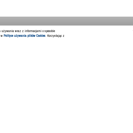
ch używania wraz z informacjami o sposobie
y w
Polityce używania plików Cookies
. Korzystając z