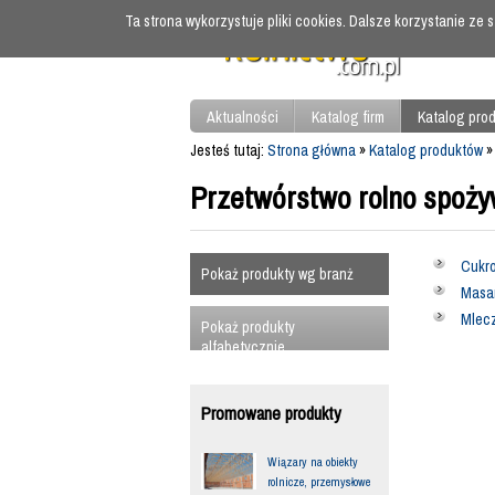
Ta strona wykorzystuje pliki cookies. Dalsze korzystanie ze
Aktualności
Katalog firm
Katalog pro
Jesteś tutaj:
Strona główna
»
Katalog produktów
Przetwórstwo rolno spoż
Cukr
Pokaż produkty wg branż
Masa
Mlecz
Pokaż produkty
alfabetycznie
Promowane produkty
Wiązary na obiekty
rolnicze, przemysłowe