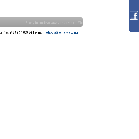
Strony internetowe zawsze na czasie - ATcom
tel./fax +48 52 34 609 34 | e-mail:
redakcja@rolnictwo.com.pl