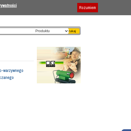
Dodaj firmę
|
Reklama
|
Regulamin
prywatności
Rozumiem
wo-warzywnego
aczanego