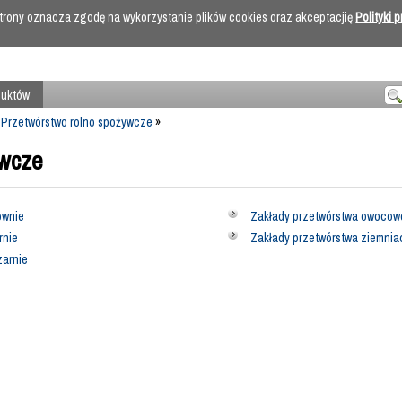
 strony oznacza zgodę na wykorzystanie plików cookies oraz akceptacjię
Polityki 
duktów
»
Przetwórstwo rolno spożywcze
»
ywcze
ownie
Zakłady przetwórstwa owoco
rnie
Zakłady przetwórstwa ziemni
arnie