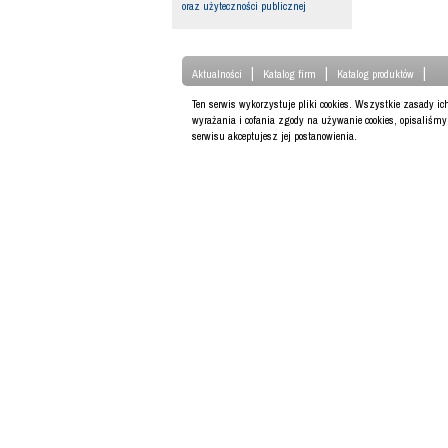
oraz użyteczności publicznej
|
|
|
Aktualności
Katalog firm
Katalog produktów
Ten serwis wykorzystuje pliki cookies. Wszystkie zasady i
wyrażania i cofania zgody na używanie cookies, opisaliśm
serwisu akceptujesz jej postanowienia.