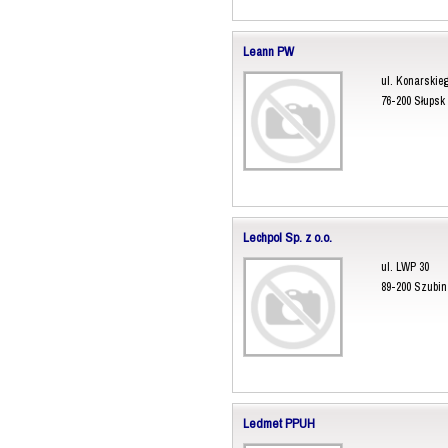
Leann PW
ul. Konarskieg
76-200 Słupsk
Lechpol Sp. z o.o.
ul. LWP 30
89-200 Szubin
Ledmet PPUH