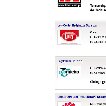
Termometry, 
dwutlenku wę
Lely Center Bydgoszcz Sp. z o.o.
Ciele
ul. Toruńska 
86-005 Białe Bł
Lely Polska Sp. z o.o.
ul. Napoleońsk
06-500 Mława
Obsługa go
LIMAGRAIN CENTRAL EUROPE Societe Eu
Ks.P. Wawrzy