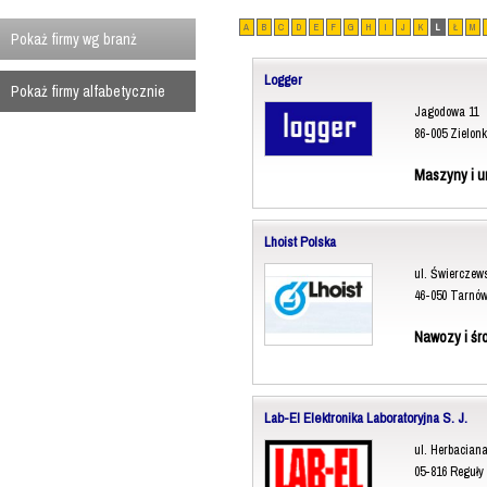
A
B
C
D
E
F
G
H
I
J
K
L
Ł
M
Pokaż firmy wg branż
Logger
Pokaż firmy alfabetycznie
Jagodowa 11
86-005 Zielon
Maszyny i u
Lhoist Polska
ul. Świerczew
46-050 Tarnów
Nawozy i śr
Lab-El Elektronika Laboratoryjna S. J.
ul. Herbaciana
05-816 Reguły