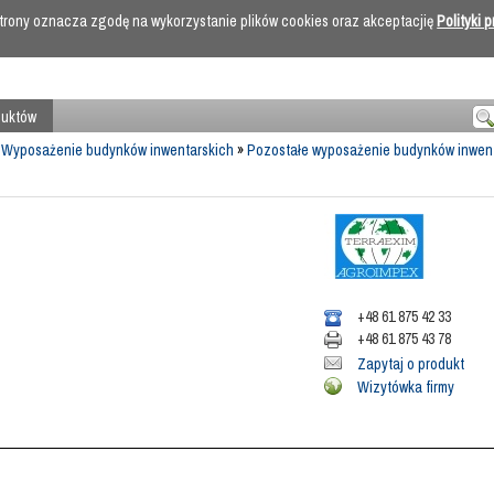
 strony oznacza zgodę na wykorzystanie plików cookies oraz akceptacjię
Polityki 
duktów
»
Wyposażenie budynków inwentarskich
»
Pozostałe wyposażenie budynków inwen
+48 61 875 42 33
+48 61 875 43 78
Zapytaj o produkt
Wizytówka firmy