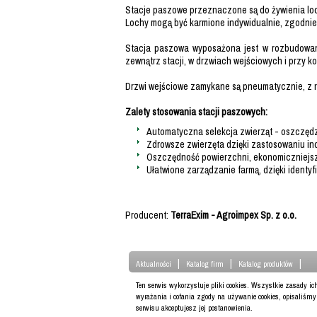
Stacje paszowe przeznaczone są do żywienia loch
Lochy mogą być karmione indywidualnie, zgodnie 
Stacja paszowa wyposażona jest w rozbudowany 
zewnątrz stacji, w drzwiach wejściowych i przy ko
Drzwi wejściowe zamykane są pneumatycznie, z re
Zalety stosowania stacji paszowych:
Automatyczna selekcja zwierząt - oszczędz
Zdrowsze zwierzęta dzięki zastosowaniu in
Oszczędność powierzchni, ekonomiczniejsze
Ułatwione zarządzanie farmą, dzięki ident
Producent:
TerraExim - Agroimpex Sp. z o.o.
|
|
|
Aktualności
Katalog firm
Katalog produktów
Ten serwis wykorzystuje pliki cookies. Wszystkie zasady i
wyrażania i cofania zgody na używanie cookies, opisaliśm
serwisu akceptujesz jej postanowienia.