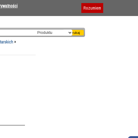
Dodaj firmę
|
Reklama
|
Regulamin
prywatności
Rozumiem
tarskich
»