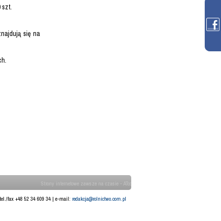
 szt.
najdują się na
ch.
Strony internetowe zawsze na czasie - ATcom
tel./fax +48 52 34 609 34 | e-mail:
redakcja@rolnictwo.com.pl