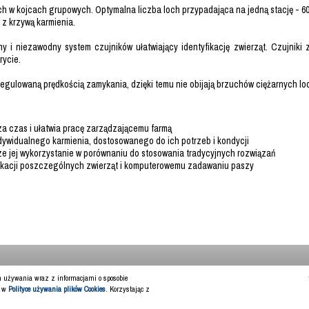
 w kojcach grupowych. Optymalna liczba loch przypadająca na jedną stację - 60
z krzywą karmienia.
i niezawodny system czujników ułatwiający identyfikację zwierząt. Czujniki z
rycie.
gulowaną prędkością zamykania, dzięki temu nie obijają brzuchów ciężarnych lo
a czas i ułatwia pracę zarządzającemu farmą
dywidualnego karmienia, dostosowanego do ich potrzeb i kondycji
 jej wykorzystanie w porównaniu do stosowania tradycyjnych rozwiązań
yfikacji poszczególnych zwierząt i komputerowemu zadawaniu paszy
ch używania wraz z informacjami o sposobie
y w
Polityce używania plików Cookies
. Korzystając z