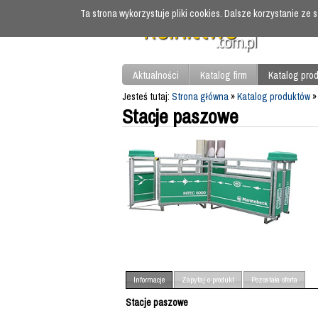
Ta strona wykorzystuje pliki cookies. Dalsze korzystanie ze
Aktualności
Katalog firm
Katalog pro
Jesteś tutaj:
Strona główna
»
Katalog produktów
Stacje paszowe
Informacje
Zapytaj o produkt
Pozostała oferta
Stacje paszowe