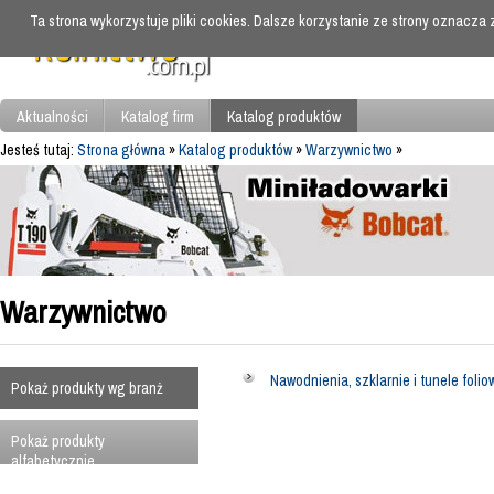
Ta strona wykorzystuje pliki cookies. Dalsze korzystanie ze strony oznacza
Aktualności
Katalog firm
Katalog produktów
Jesteś tutaj:
Strona główna
»
Katalog produktów
»
Warzywnictwo
»
Warzywnictwo
Nawodnienia, szklarnie i tunele folio
Pokaż produkty wg branż
Pokaż produkty
alfabetycznie