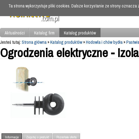
Ta strona wykorzystuje pliki cookies. Dalsze korzystanie ze strony oznacza
Aktualności
Katalog firm
Katalog produktów
Jesteś tutaj:
Strona główna
»
Katalog produktów
»
Hodowla i chów bydła
»
Pastwis
Ogrodzenia elektryczne - Izola
Informacje
Zapytaj o produkt
Pozostała oferta