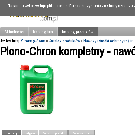
Ta strona wykorzystuje pliki cookies. Dalsze korzystanie ze strony oznacza
Aktualności
Katalog firm
Katalog produktów
Jesteś tutaj:
Strona główna
»
Katalog produktów
»
Nawozy i środki ochrony roślin
Plono-Chron kompletny - nawó
Informacje
Zdjęcia
Zapytaj o produkt
Pozostała oferta