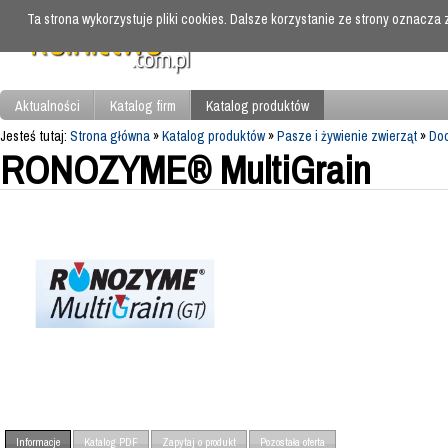
Ta strona wykorzystuje pliki cookies. Dalsze korzystanie ze strony oznacza
Aktualności
Katalog firm
Katalog produktów
Jesteś tutaj:
Strona główna
»
Katalog produktów
»
Pasze i żywienie zwierząt
»
Dod
RONOZYME® MultiGrain
Informacje
Katalog PDF
Zapytaj o produkt
Pozostała oferta