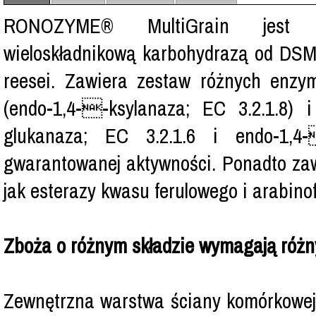
RONOZYME® MultiGrain jest inn
wieloskładnikową karbohydrazą od DS
reesei. Zawiera zestaw różnych enzy
(endo-1,4--ksylanaza; EC 3.2.1.8) 
glukanaza; EC 3.2.1.6 i endo-1,4-
gwarantowanej aktywności. Ponadto zaw
jak esterazy kwasu ferulowego i arabino
Zboża o różnym składzie wymagają róż
Zewnętrzna warstwa ściany komórkowej