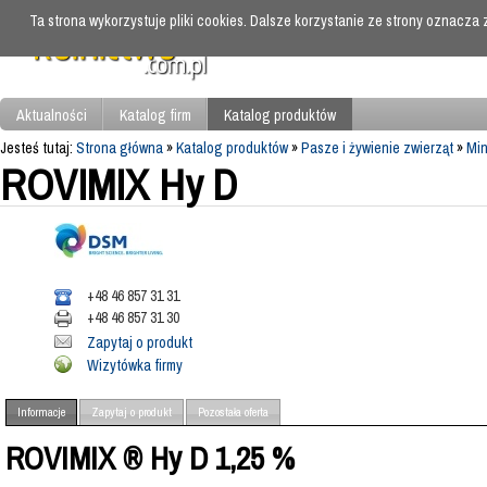
Ta strona wykorzystuje pliki cookies. Dalsze korzystanie ze strony oznacza
Aktualności
Katalog firm
Katalog produktów
Jesteś tutaj:
Strona główna
»
Katalog produktów
»
Pasze i żywienie zwierząt
»
Min
ROVIMIX Hy D
+48 46 857 31 31
+48 46 857 31 30
Zapytaj o produkt
Wizytówka firmy
Informacje
Zapytaj o produkt
Pozostała oferta
ROVIMIX ® Hy D 1,25 %