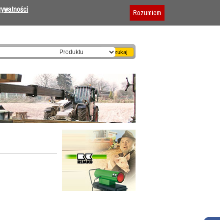
Dodaj firmę
|
Reklama
|
Regulamin
prywatności
Rozumiem