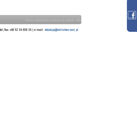
Strony internetowe zawsze na czasie - ATcom
tel./fax +48 52 34 609 34 | e-mail:
redakcja@rolnictwo.com.pl