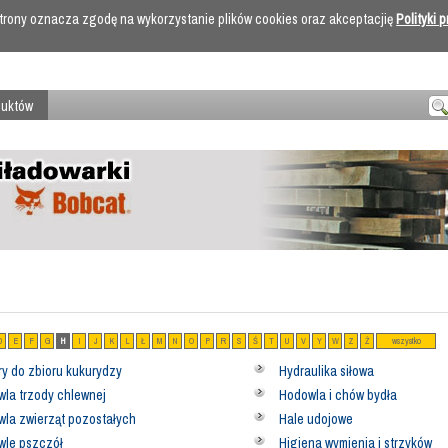
 strony oznacza zgodę na wykorzystanie plików cookies oraz akceptacjię
Polityki 
duktów
D
E
F
G
H
I
J
K
L
Ł
M
N
O
P
R
S
Ś
T
U
V
Y
W
Z
Ż
wszystko
y do zbioru kukurydzy
Hydraulika siłowa
la trzody chlewnej
Hodowla i chów bydła
la zwierząt pozostałych
Hale udojowe
wle pszczół
Higiena wymienia i strzyków