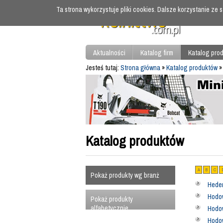
Ta strona wykorzystuje pliki cookies. Dalsze korzystanie ze
Aktualności
Katalog firm
Katalog pro
Jesteś tutaj:
Strona główna
»
Katalog produktów
»
Katalog produktów
A
B
C
Pokaż produkty wg branż
Heder
Hodow
Pokaż produkty
alfabetycznie
Hodow
Hodo