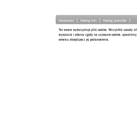
|
|
|
Aktualności
Katalog firm
Katalog produktów
Ten serwis wykorzystuje pliki cookies. Wszystkie zasady i
wyrażania i cofania zgody na używanie cookies, opisaliśm
serwisu akceptujesz jej postanowienia.