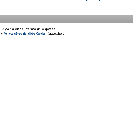
ch używania wraz z informacjami o sposobie
y w
Polityce używania plików Cookies
. Korzystając z