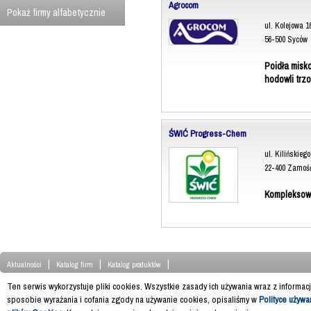
Agrocom
Pokaż firmy alfabetycznie
ul. Kolejowa 1
56-500 Syców
Poidła misk
hodowli trzo
ŚWIĆ Progress-Chem
ul. Kilińskiego
22-400 Zamoś
Kompleksowa
|
|
|
Aktualności
Katalog firm
Katalog produktów
Ten serwis wykorzystuje pliki cookies. Wszystkie zasady ich używania wraz z informac
sposobie wyrażania i cofania zgody na używanie cookies, opisaliśmy w
Polityce używa