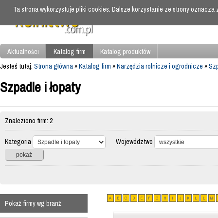
Ta strona wykorzystuje pliki cookies. Dalsze korzystanie ze strony oznacza
Aktualności
Katalog firm
Katalog produktów
Jesteś tutaj:
Strona główna
»
Katalog firm
»
Narzędzia rolnicze i ogrodnicze
»
Szp
Szpadle i łopaty
Znaleziono firm: 2
Kategoria
Województwo
A
B
C
D
E
F
G
H
I
J
K
L
Ł
M
Pokaż firmy wg branż