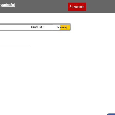
Dodaj firmę
|
Reklama
|
Regulamin
prywatności
Rozumiem