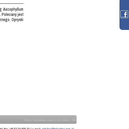
lg Ascophyllum
. Polecany jest
znego. Opryski
Strony internetowe zawsze na czasie - ATcom