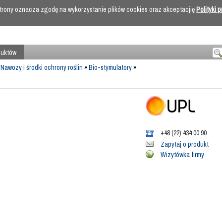
 strony oznacza zgodę na wykorzystanie plików cookies oraz akceptacjię
Polityki 
duktów
»
Nawozy i środki ochrony roślin
»
Bio-stymulatory
»
+48 (22) 434 00 90
Zapytaj o produkt
Wizytówka firmy