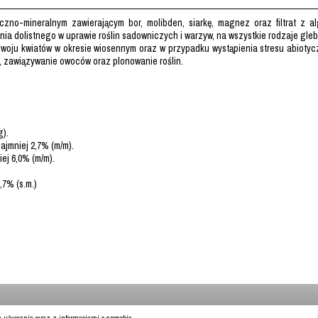
no-mineralnym zawierającym bor, molibden, siarkę, magnez oraz filtrat z a
a dolistnego w uprawie roślin sadowniczych i warzyw, na wszystkie rodzaje gleb
oju kwiatów w okresie wiosennym oraz w przypadku wystąpienia stresu abiotyc
, zawiązywanie owoców oraz plonowanie roślin.
g).
ajmniej 2,7% (m/m).
ej 6,0% (m/m).
,7% (s.m.)