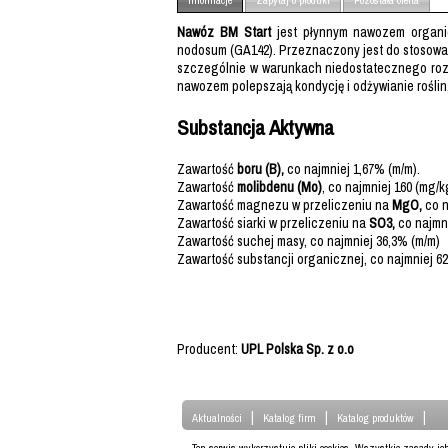
Informacje
Zapytaj o produkt
Pozostała oferta
Nawóz BM Start
jest płynnym nawozem organicz
nodosum (GA142). Przeznaczony jest do stosowani
szczególnie w warunkach niedostatecznego rozw
nawozem polepszają kondycję i odżywianie roślin
Substancja Aktywna
Zawartość
boru (B),
co najmniej 1,67% (m/m).
Zawartość
molibdenu (Mo)
, co najmniej 160 (mg/k
Zawartość magnezu w przeliczeniu na
MgO,
co n
Zawartość siarki w przeliczeniu na
SO3,
co najmni
Zawartość suchej masy, co najmniej 36,3% (m/m)
Zawartość substancji organicznej, co najmniej 62
Producent:
UPL Polska Sp. z o.o
|
|
|
Aktualności
Katalog firm
Katalog produktów