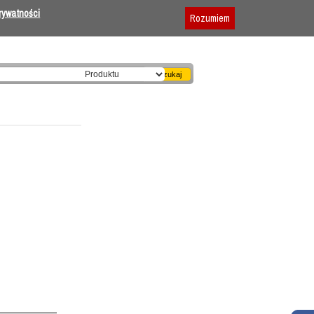
Dodaj firmę
|
Reklama
|
Regulamin
prywatności
Rozumiem