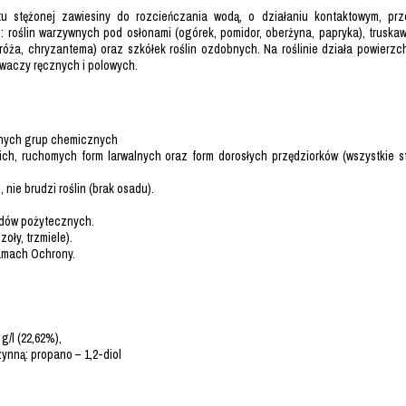
u stężonej zawiesiny do rozcieńczania wodą, o działaniu kontaktowym, pr
roślin warzywnych pod osłonami (ogórek, pomidor, oberżyna, papryka), truskawk
róża, chryzantema) oraz szkółek roślin ozdobnych. Na roślinie działa powierzc
waczy ręcznych i polowych.
innych grup chemicznych
ch, ruchomych form larwalnych oraz form dorosłych przędziorków (wszystkie st
 nie brudzi roślin (brak osadu).
adów pożytecznych.
ły, trzmiele).
amach Ochrony.
g/l (22,62%),
ynną: propano – 1,2-diol