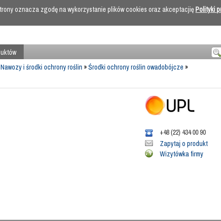
 strony oznacza zgodę na wykorzystanie plików cookies oraz akceptacjię
Polityki 
duktów
»
Nawozy i środki ochrony roślin
»
Środki ochrony roślin owadobójcze
»
+48 (22) 434 00 90
Zapytaj o produkt
Wizytówka firmy