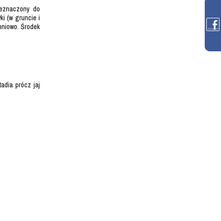
zeznaczony do
i (w gruncie i
hniowo. Środek
adia prócz jaj