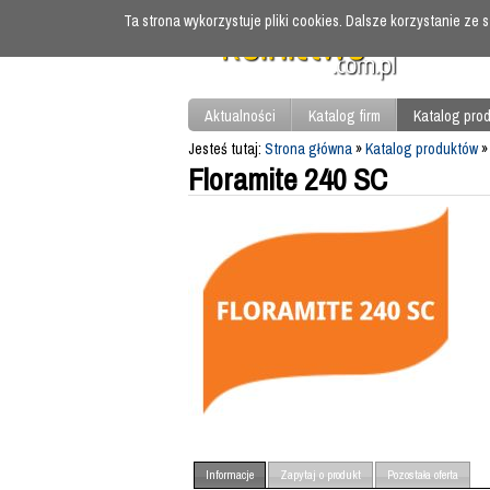
Ta strona wykorzystuje pliki cookies. Dalsze korzystanie ze
Aktualności
Katalog firm
Katalog pro
Jesteś tutaj:
Strona główna
»
Katalog produktów
Floramite 240 SC
Informacje
Zapytaj o produkt
Pozostała oferta