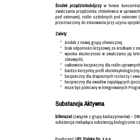
Środek przędziorkobójczy
w formie koncentrat
zwalczania przędziorka chmielowca w uprawach: 
pod osłonami), roślin ozdobnych pod osłonami (
przeznaczony do stosowania przy użyciu opryski
Zalety:
środek z nowej grupy chemicznej.
brak odporności krzyżowej ze środkami z 
wysoka skuteczność w zwalczaniu jaj letni
zimowych).
całkowicie bezpieczny dla roślin uprawnych,
bardzo korzystny profil ekotoksykologiczny.
bezpieczny dla drapieżnych roztoczy i ow
bezpieczny dla owadów zapylających (pszczo
może być polecany w Integrowanych Progr
Substancja Aktywna
bifenazat
(związek z grupy karbazynianów) – 240 
substancja niebędąca substancją biologicznie cz
Producent:
UPL Polska Sp. z o.o