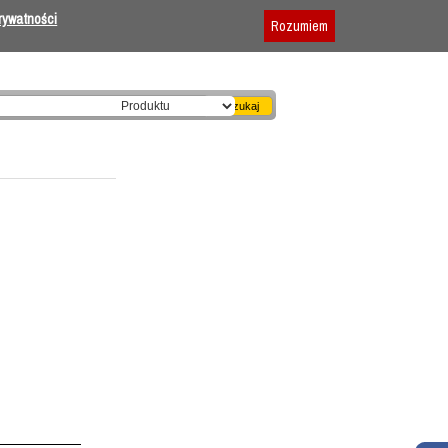
Dodaj firmę
|
Reklama
|
Regulamin
prywatności
Rozumiem