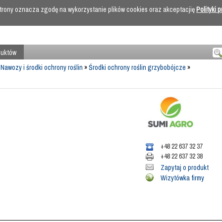
 strony oznacza zgodę na wykorzystanie plików cookies oraz akceptacjię
Polityki 
duktów
»
Nawozy i środki ochrony roślin
»
Środki ochrony roślin grzybobójcze
»
+48 22 637 32 37
+48 22 637 32 38
Zapytaj o produkt
Wizytówka firmy