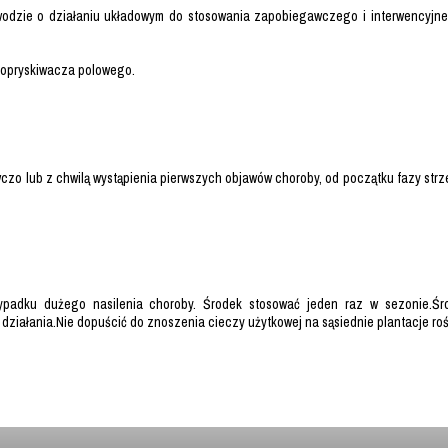
 wodzie o działaniu układowym do stosowania zapobiegawczego i interwencyjn
u opryskiwacza polowego.
zo lub z chwilą wystąpienia pierwszych objawów choroby, od początku fazy strze
adku dużego nasilenia choroby. Środek stosować jeden raz w sezonie.Śr
ziałania.Nie dopuścić do znoszenia cieczy użytkowej na sąsiednie plantacje roś