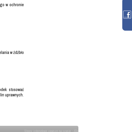
ego w ochronie
lania w źdźbło
odek stosować
lin uprawnych.
Strony internetowe zawsze na czasie - ATcom