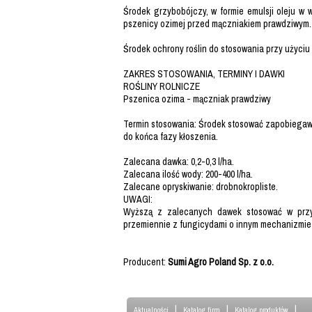
Środek grzybobójczy, w formie emulsji oleju w
pszenicy ozimej przed mączniakiem prawdziwym.
Środek ochrony roślin do stosowania przy użyci
ZAKRES STOSOWANIA, TERMINY I DAWKI
ROŚLINY ROLNICZE
Pszenica ozima - mączniak prawdziwy
Termin stosowania: Środek stosować zapobiegawc
do końca fazy kłoszenia.
Zalecana dawka: 0,2-0,3 l/ha.
Zalecana ilość wody: 200-400 l/ha.
Zalecane opryskiwanie: drobnokropliste.
UWAGI:
Wyższą z zalecanych dawek stosować w przyp
przemiennie z fungicydami o innym mechanizmie d
Producent:
Sumi Agro Poland Sp. z o.o.
|
|
|
Aktualności
Katalog firm
Katalog produktów