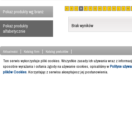
A
B
C
D
E
F
G
H
I
J
K
L
Ł
M
Pokaż produkty wg branż
Brak wyników
Pokaż produkty
alfabetycznie
|
|
|
Aktualności
Katalog firm
Katalog produktów
Ten serwis wykorzystuje pliki cookies. Wszystkie zasady ich używania wraz z informac
sposobie wyrażania i cofania zgody na używanie cookies, opisaliśmy w
Polityce używa
plików Cookies
. Korzystając z serwisu akceptujesz jej postanowienia.