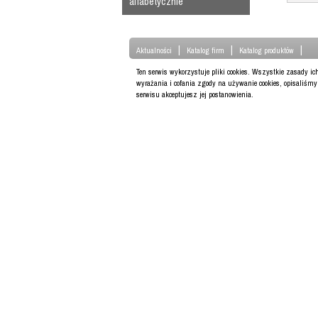
alfabetycznie
|
|
|
Aktualności
Katalog firm
Katalog produktów
Ten serwis wykorzystuje pliki cookies. Wszystkie zasady i
wyrażania i cofania zgody na używanie cookies, opisaliśm
serwisu akceptujesz jej postanowienia.