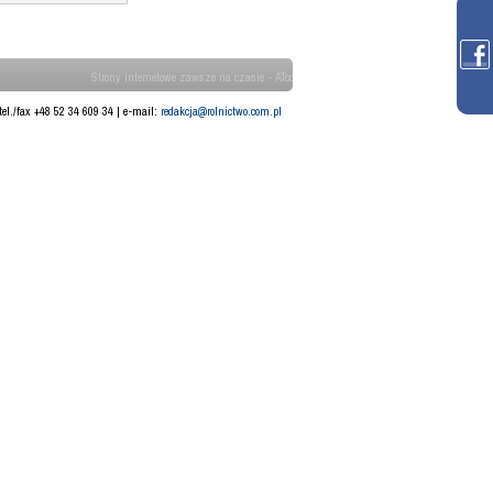
Strony internetowe zawsze na czasie - ATcom
tel./fax +48 52 34 609 34 | e-mail:
redakcja@rolnictwo.com.pl