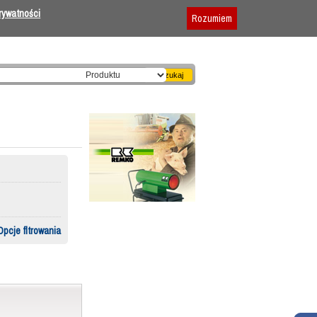
Dodaj firmę
|
Reklama
|
Regulamin
prywatności
Rozumiem
Opcje fltrowania