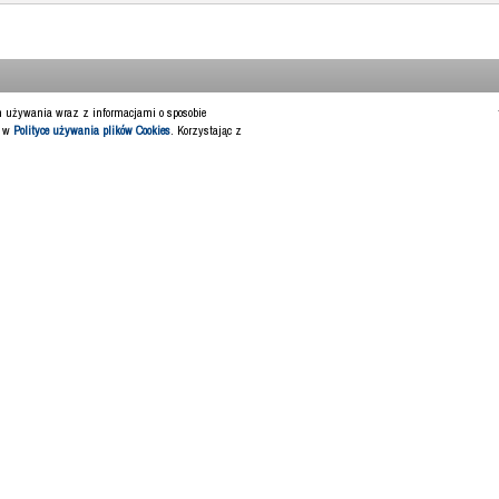
ch używania wraz z informacjami o sposobie
y w
Polityce używania plików Cookies
. Korzystając z