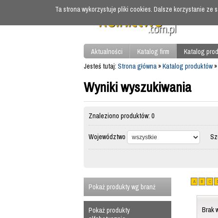
Ta strona wykorzystuje pliki cookies. Dalsze korzystanie ze
Aktualności
Katalog firm
Katalog pro
Jesteś tutaj:
Strona główna
»
Katalog produktów
»
Wyniki wyszukiwania
Znaleziono produktów: 0
Województwo
Szuk
A
B
C
Pokaż produkty wg branż
Brak 
Pokaż produkty