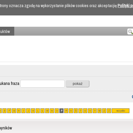
 strony oznacza zgodę na wykorzystanie plików cookies oraz akceptacjię
Polityki 
duktów
ana fraza
D
E
F
G
H
I
J
K
L
Ł
M
N
O
P
R
S
Ś
T
U
V
Y
W
Z
Ż
wszystko
wyników