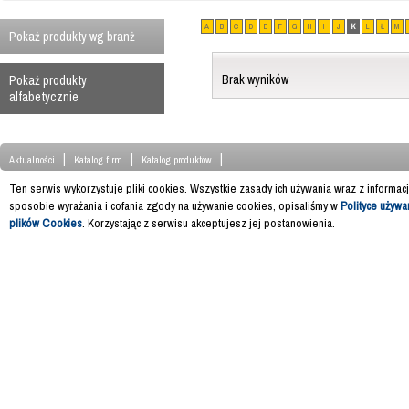
A
B
C
D
E
F
G
H
I
J
K
L
Ł
M
Pokaż produkty wg branż
Brak wyników
Pokaż produkty
alfabetycznie
|
|
|
Aktualności
Katalog firm
Katalog produktów
Ten serwis wykorzystuje pliki cookies. Wszystkie zasady ich używania wraz z informac
sposobie wyrażania i cofania zgody na używanie cookies, opisaliśmy w
Polityce używa
plików Cookies
. Korzystając z serwisu akceptujesz jej postanowienia.