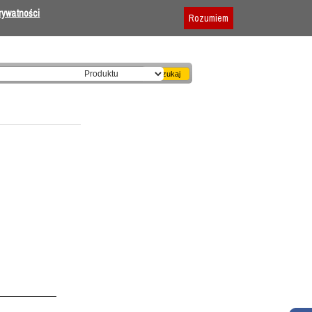
Dodaj firmę
|
Reklama
|
Regulamin
prywatności
Rozumiem