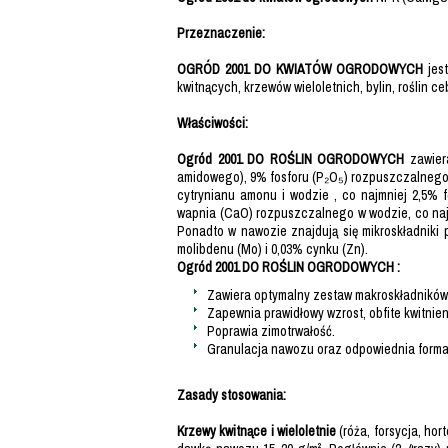
Przeznaczenie:
OGRÓD 2001 DO KWIATÓW OGRODOWYCH
jes
kwitnących, krzewów wieloletnich, bylin, roślin c
Właściwości:
Ogród 2001 DO ROŚLIN OGRODOWYCH
zawiera
amidowego), 9% fosforu (P₂O₅) rozpuszczalnego
cytrynianu amonu i wodzie , co najmniej 2,5%
wapnia (CaO) rozpuszczalnego w wodzie, co naj
Ponadto w nawozie znajdują się mikroskładniki 
molibdenu (Mo) i 0,03% cynku (Zn).
Ogród 2001 DO ROŚLIN OGRODOWYCH :
Zawiera optymalny zestaw makroskładników
Zapewnia prawidłowy wzrost, obfite kwitnien
Poprawia zimotrwałość.
Granulacja nawozu oraz odpowiednia forma 
Zasady stosowania:
Krzewy kwitnące i wieloletnie
(róża, forsycja, hor