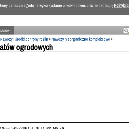
 strony oznacza zgodę na wykorzystanie plików cookies oraz akceptacjię
Polityki 
duktów
»
Nawozy i środki ochrony roślin
»
Nawozy nieorganiczne kompleksowe
»
iatów ogrodowych
9-9-15-(5-2-30) z B, Cu, Fe, Mn, Mo, Zn