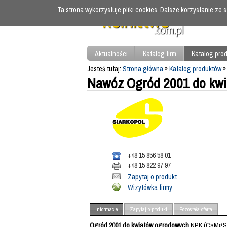
Ta strona wykorzystuje pliki cookies. Dalsze korzystanie ze
Aktualności
Katalog firm
Katalog pro
Jesteś tutaj:
Strona główna
»
Katalog produktów
Nawóz Ogród 2001 do kw
+48 15 856 58 01
+48 15 822 97 97
Zapytaj o produkt
Wizytówka firmy
Informacje
Zapytaj o produkt
Pozostała oferta
Ogród 2001 do kwiatów ogrodowych
NPK (CaMgS) 