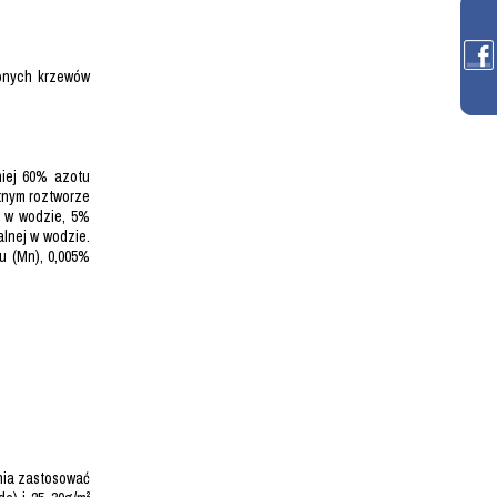
bnych krzewów
niej 60% azotu
tnym roztworze
o w wodzie, 5%
lnej w wodzie.
u (Mn), 0,005%
enia zastosować