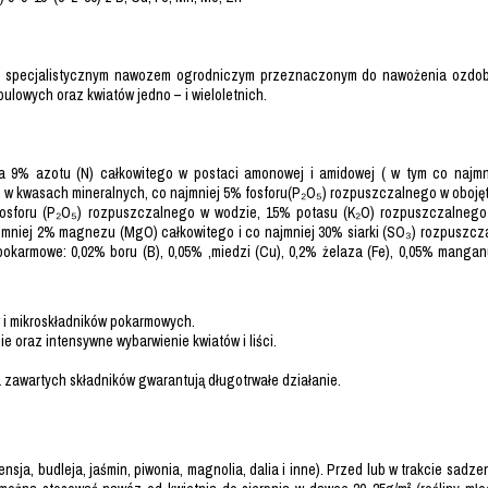
t specjalistycznym nawozem ogrodniczym przeznaczonym do nawożenia ozdo
ebulowych oraz kwiatów jedno – i wieloletnich.
 9% azotu (N) całkowitego w postaci amonowej i amidowej ( w tym co najm
 w kwasach mineralnych, co najmniej 5% fosforu(P₂O₅) rozpuszczalnego w oboję
 fosforu (P₂O₅) rozpuszczalnego w wodzie, 15% potasu (K₂O) rozpuszczalneg
mniej 2% magnezu (MgO) całkowitego i co najmniej 30% siarki (SO₃) rozpuszcza
pokarmowe: 0,02% boru (B), 0,05% ,miedzi (Cu), 0,2% żelaza (Fe), 0,05% mangan
 i mikroskładników pokarmowych.
ie oraz intensywne wybarwienie kwiatów i liści.
zawartych składników gwarantują długotrwałe działanie.
tensja, budleja, jaśmin, piwonia, magnolia, dalia i inne). Przed lub w trakcie sadz