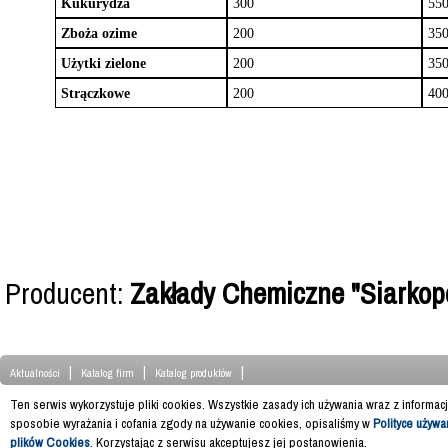
Kukurydza
300
55
Zboża ozime
200
35
Użytki zielone
200
35
Strączkowe
200
40
Producent:
Zakłady Chemiczne "Siarkopo
|
|
|
Aktualności
Katalog firm
Katalog produktów
Ten serwis wykorzystuje pliki cookies. Wszystkie zasady ich używania wraz z informac
sposobie wyrażania i cofania zgody na używanie cookies, opisaliśmy w
Polityce używa
plików Cookies
. Korzystając z serwisu akceptujesz jej postanowienia.