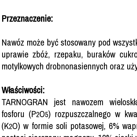
Przeznaczenie:
Nawóz może być stosowany pod wszystki
uprawie zbóż, rzepaku, buraków cukro
motylkowych drobnonasiennych oraz uży
Właściwości:
TARNOGRAN jest nawozem wieloskła
fosforu (P
O
) rozpuszczalnego w kw
2
5
(K
O) w formie soli potasowej, 6% wa
2