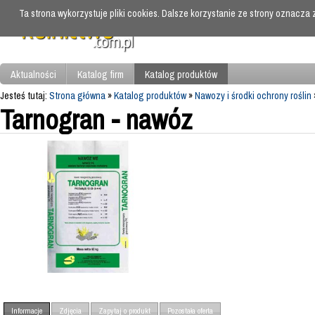
Ta strona wykorzystuje pliki cookies. Dalsze korzystanie ze strony oznacza
Aktualności
Katalog firm
Katalog produktów
Jesteś tutaj:
Strona główna
»
Katalog produktów
»
Nawozy i środki ochrony roślin
Tarnogran - nawóz
Informacje
Zdjęcia
Zapytaj o produkt
Pozostała oferta