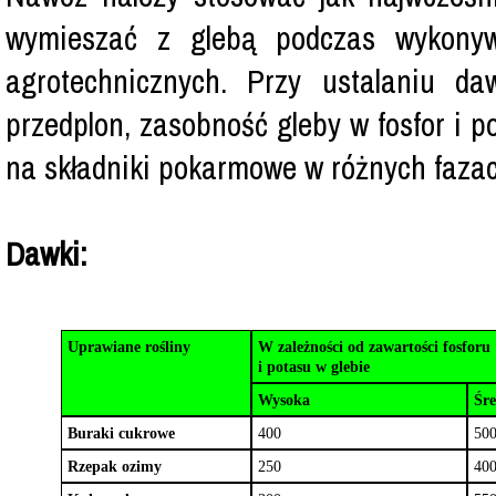
wymieszać z glebą podczas wykonyw
agrotechnicznych. Przy ustalaniu d
przedplon, zasobność gleby w fosfor i p
na składniki pokarmowe w różnych fazac
Dawki:
Uprawiane rośliny
W zależności od zawartości fosforu
i potasu w glebie
Wysoka
Śr
Buraki cukrowe
400
50
Rzepak ozimy
250
40