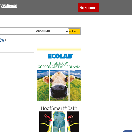
Dodaj firmę
|
Reklama
|
Regulamin
prywatności
Rozumiem
ków
»