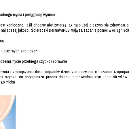
ładnego mycia i pielęgnacji wymion
est konieczne, jeśli chcemy aby zwierzę jak najdłużej cieszyło się zdrowiem 
 najlepszej jakości. Ściereczki DermaWIPES mają za zadanie pomóc w osiągnięciu
iej
ie uciążliwych zabrudzeń
i czemu mycie przebiega szybko i sprawnie
ycia i zmniejszenia ilości odpadów dzięki zastosowanej mieszance izopropan
hną szybko, co przyspiesza proces dojenia odpowiednia stymulacja strzyków 
ego mleka