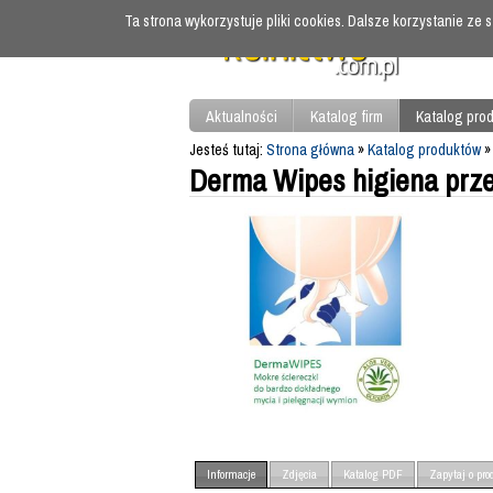
Ta strona wykorzystuje pliki cookies. Dalsze korzystanie ze
Aktualności
Katalog firm
Katalog pro
Jesteś tutaj:
Strona główna
»
Katalog produktów
Derma Wipes higiena prz
Informacje
Zdjęcia
Katalog PDF
Zapytaj o pro