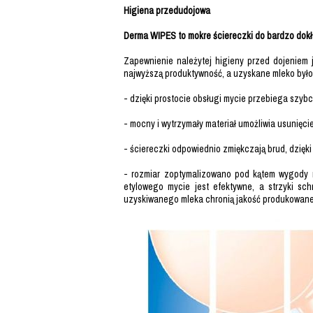
Higiena przedudojowa
Derma WIPES
to mokre ściereczki do bardzo dok
Zapewnienie należytej higieny przed dojeniem j
najwyższą produktywność, a uzyskane mleko było
- dzięki prostocie obsługi mycie przebiega szybc
- mocny i wytrzymały materiał umożliwia usunięc
- ściereczki odpowiednio zmiękczają brud, dzięk
- rozmiar zoptymalizowano pod kątem wygody m
etylowego mycie jest efektywne, a strzyki sc
uzyskiwanego mleka chronią jakość produkowan