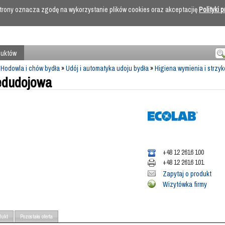
 strony oznacza zgodę na wykorzystanie plików cookies oraz akceptacjię
Polityki 
duktów
»
Hodowla i chów bydła
»
Udój i automatyka udoju bydła
»
Higiena wymienia i strzy
edudojowa
+48 12 2616 100
+48 12 2616 101
Zapytaj o produkt
Wizytówka firmy
dukt
Pozostała oferta