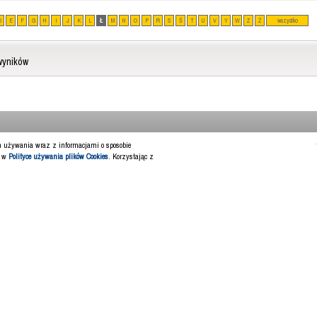
D
E
F
G
H
I
J
K
L
Ł
M
N
O
P
R
S
Ś
T
U
V
Y
W
Z
Ż
wszystko
wyników
ch używania wraz z informacjami o sposobie
y w
Polityce używania plików Cookies
. Korzystając z