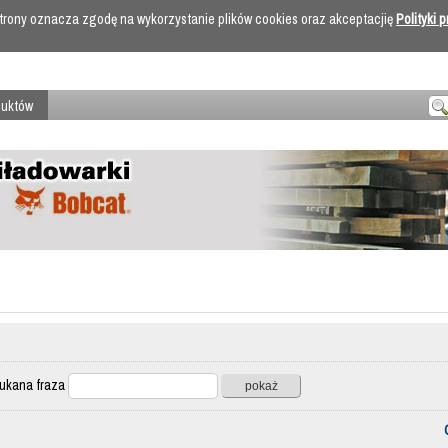
 strony oznacza zgodę na wykorzystanie plików cookies oraz akceptacjię
Polityki 
duktów
ana fraza