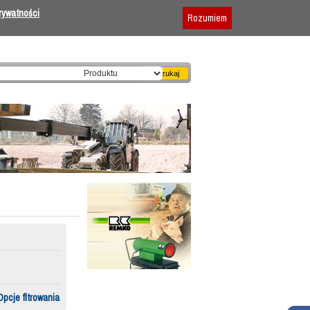
Dodaj firmę
|
Reklama
|
Regulamin
prywatności
Rozumiem
Opcje fltrowania