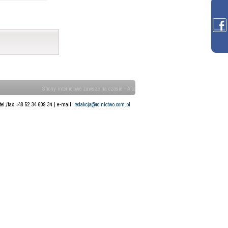
Strony internetowe zawsze na czasie - ATcom
tel./fax +48 52 34 609 34 | e-mail:
redakcja@rolnictwo.com.pl