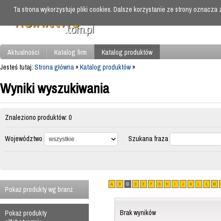
Ta strona wykorzystuje pliki cookies. Dalsze korzystanie ze strony oznacza
Aktualności
Katalog firm
Katalog produktów
Jesteś tutaj:
Strona główna
»
Katalog produktów
»
Wyniki wyszukiwania
Znaleziono produktów: 0
Województwo
Szukana fraza
A
B
C
D
E
F
G
H
I
J
K
L
Ł
M
Pokaż produkty wg branż
Brak wyników
Pokaż produkty