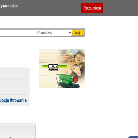
Dodaj firmę
|
Reklama
|
Regulamin
prywatności
Rozumiem
Opcje fltrowania