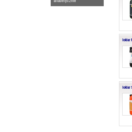
alfabetycznie
Ioklar
Ioklar