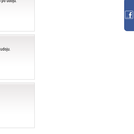
u po udoju.
 udoju.