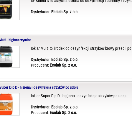
Io-Shield D to aktywna osłona do dezynfekcji i ochrony strzyk
Dystrybutor:
Ecolab Sp. z o.o.
 Multi- higiena wymion
Ioklar Multi to środek do dezynfekcji strzyków krowy przed i po
Dystrybutor:
Ecolab Sp. z o.o.
Producent:
Ecolab Sp. z o.o.
 Super Dip D- higiena i dezynfekcja strzyków po udoju
Ioklar Super Dip D- higiena i dezynfekcja strzyków po udoju
Dystrybutor:
Ecolab Sp. z o.o.
Producent:
Ecolab Sp. z o.o.