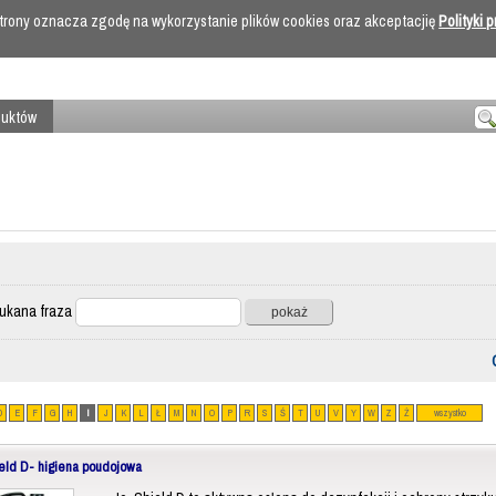
 strony oznacza zgodę na wykorzystanie plików cookies oraz akceptacjię
Polityki 
duktów
ana fraza
D
E
F
G
H
I
J
K
L
Ł
M
N
O
P
R
S
Ś
T
U
V
Y
W
Z
Ż
wszystko
eld D- higiena poudojowa