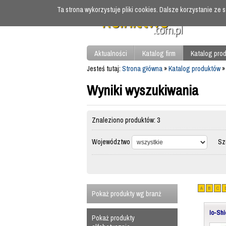
Ta strona wykorzystuje pliki cookies. Dalsze korzystanie ze
Aktualności
Katalog firm
Katalog pro
Jesteś tutaj:
Strona główna
»
Katalog produktów
»
Wyniki wyszukiwania
Znaleziono produktów: 3
Województwo
Szuk
A
B
C
Pokaż produkty wg branż
Io-Shi
Pokaż produkty