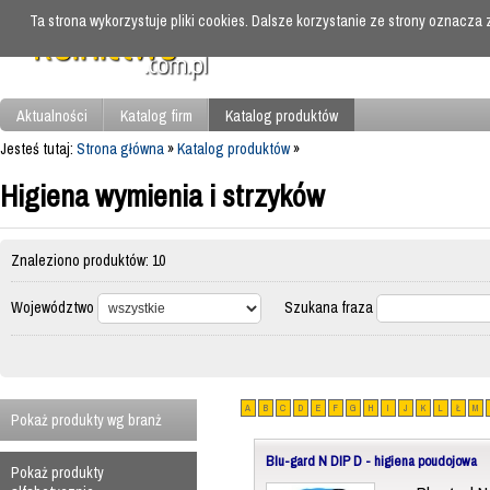
Ta strona wykorzystuje pliki cookies. Dalsze korzystanie ze strony oznacza
Aktualności
Katalog firm
Katalog produktów
Jesteś tutaj:
Strona główna
»
Katalog produktów
»
Higiena wymienia i strzyków
Znaleziono produktów: 10
Województwo
Szukana fraza
A
B
C
D
E
F
G
H
I
J
K
L
Ł
M
Pokaż produkty wg branż
Blu-gard N DIP D - higiena poudojowa
Pokaż produkty