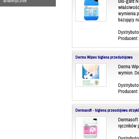
Blu-gard N
alfabetycznie
właściwośc
wymienia p
bazujący n
Dystrybuto
Producent
Derma Wipes higiena przedudojowa
Derma Wipe
wymion. De
Dystrybuto
Producent
Dermasoft - higiena przeudojowa strzyk
Dermasoft 
ręczników 
Dystrybuto