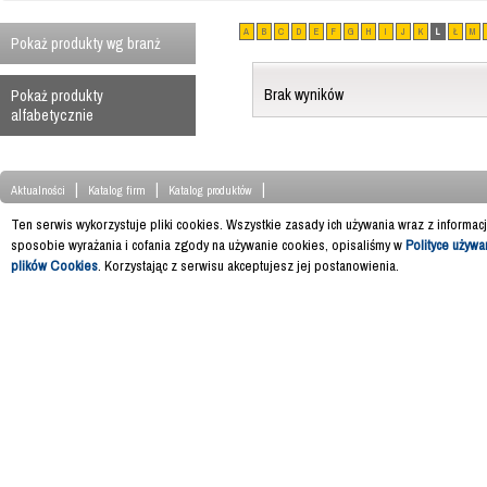
A
B
C
D
E
F
G
H
I
J
K
L
Ł
M
Pokaż produkty wg branż
Brak wyników
Pokaż produkty
alfabetycznie
|
|
|
Aktualności
Katalog firm
Katalog produktów
Ten serwis wykorzystuje pliki cookies. Wszystkie zasady ich używania wraz z informac
sposobie wyrażania i cofania zgody na używanie cookies, opisaliśmy w
Polityce używa
plików Cookies
. Korzystając z serwisu akceptujesz jej postanowienia.