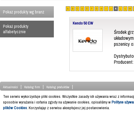
A
B
C
D
E
F
G
H
I
J
K
L
Ł
M
Pokaż produkty wg branż
Kendo 50 EW
Pokaż produkty
Środek grz
alfabetycznie
układowym
pszenicy o
Dystrybuto
Producent
|
|
|
Aktualności
Katalog firm
Katalog produktów
Ten serwis wykorzystuje pliki cookies. Wszystkie zasady ich używania wraz z informac
sposobie wyrażania i cofania zgody na używanie cookies, opisaliśmy w
Polityce używa
plików Cookies
. Korzystając z serwisu akceptujesz jej postanowienia.