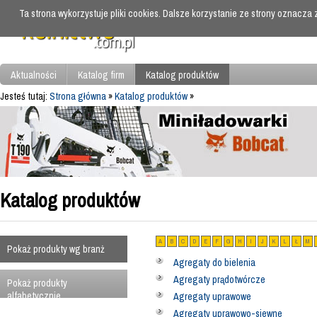
Ta strona wykorzystuje pliki cookies. Dalsze korzystanie ze strony oznacza
Aktualności
Katalog firm
Katalog produktów
Jesteś tutaj:
Strona główna
»
Katalog produktów
»
Katalog produktów
A
B
C
D
E
F
G
H
I
J
K
L
Ł
M
Pokaż produkty wg branż
Agregaty do bielenia
Agregaty prądotwórcze
Pokaż produkty
alfabetycznie
Agregaty uprawowe
Agregaty uprawowo-siewne