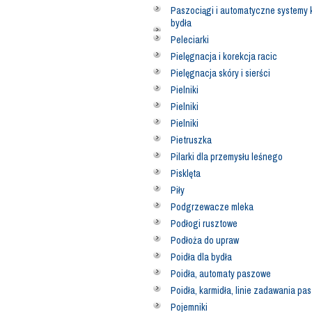
Paszociągi i automatyczne systemy 
bydła
Peleciarki
Pielęgnacja i korekcja racic
Pielęgnacja skóry i sierści
Pielniki
Pielniki
Pielniki
Pietruszka
Pilarki dla przemysłu leśnego
Pisklęta
Piły
Podgrzewacze mleka
Podłogi rusztowe
Podłoża do upraw
Poidła dla bydła
Poidła, automaty paszowe
Poidła, karmidła, linie zadawania pa
Pojemniki