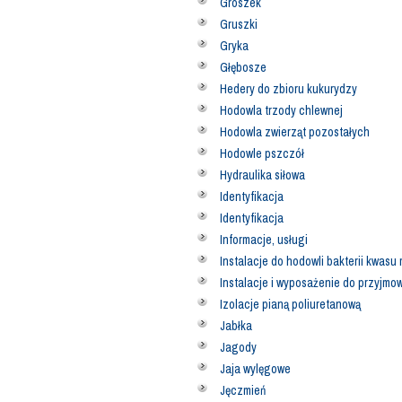
Groszek
Gruszki
Gryka
Głębosze
Hedery do zbioru kukurydzy
Hodowla trzody chlewnej
Hodowla zwierząt pozostałych
Hodowle pszczół
Hydraulika siłowa
Identyfikacja
Identyfikacja
Informacje, usługi
Instalacje do hodowli bakterii kwas
Instalacje i wyposażenie do przyjmo
Izolacje pianą poliuretanową
Jabłka
Jagody
Jaja wylęgowe
Jęczmień