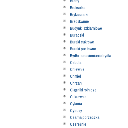
Brony
Brukselka
Brykieciarki
Brzoskwinie
Budynki szklarniowe
Buraczki
Buraki cukrowe
Buraki pastewne
Bydło i unasienianie bydła
Cebula
Chlewnie
Chmiel
Chrzan
Ciągniki rolnicze
Cukrownie
Cykoria
Cytrusy
Czarna porzeczka
Czereśnie